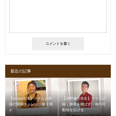
最近の記事
【hiroyo先生】小さなお客
【房野健志先生】クラス記
様の開脚チャレンジ第３弾
録｜身長を伸ばす・体の可
♬
動域を広げる