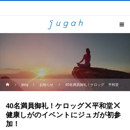
blog
お知らせ
40名満員御礼！ケロッグ
平和堂
健康
40名満員御礼！ケロッグ
平和堂
健康しがのイベントにジュガが初参
加！