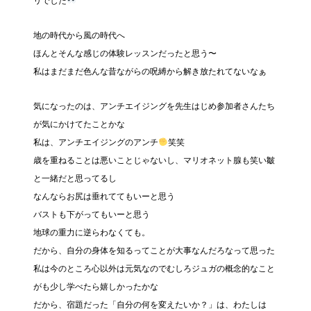
リでした
地の時代から風の時代へ
ほんとそんな感じの体験レッスンだったと思う〜
私はまだまだ色んな昔ながらの呪縛から解き放たれてないなぁ
気になったのは、アンチエイジングを先生はじめ参加者さんたち
が気にかけてたことかな
私は、アンチエイジングのアンチ
笑笑
歳を重ねることは悪いことじゃないし、マリオネット腺も笑い皺
と一緒だと思ってるし
なんならお尻は垂れててもいーと思う
バストも下がってもいーと思う
地球の重力に逆らわなくても。
だから、自分の身体を知るってことが大事なんだろなって思った
私は今のところ心以外は元気なのでむしろジュガの概念的なこと
がも少し学べたら嬉しかったかな
だから、宿題だった「自分の何を変えたいか？」は、わたしは